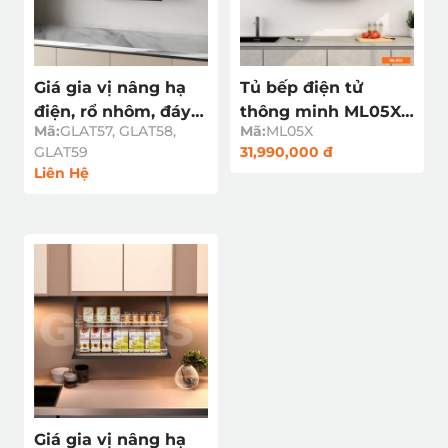
Giá gia vị nâng hạ
Tủ bếp điện tử
điện, rổ nhôm, đáy
thông minh ML05X -
Mã:
GLAT57, GLAT58,
Mã:
ML05X
dạng kín GLAT5
(Ngừng bán)
GLAT59
31,990,000 đ
Liên Hệ
Giá gia vị nâng hạ