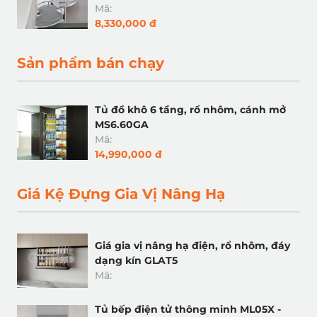
Mã:
8,330,000 đ
Sản phẩm bán chạy
Tủ đồ khô 6 tầng, rổ nhôm, cánh mở
MS6.60GA
Mã:
14,990,000 đ
Giá Kệ Đựng Gia Vị Nâng Hạ
Giá gia vị nâng hạ điện, rổ nhôm, đáy
dạng kín GLAT5
Mã:
Tủ bếp điện tử thông minh ML05X -