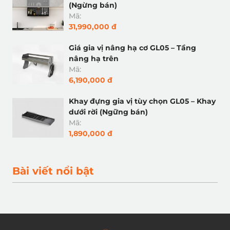
(Ngừng bán)
Mã:
31,990,000 đ
Giá gia vị nâng hạ cơ GL05 – Tầng
nâng hạ trên
Mã:
6,190,000 đ
Khay đựng gia vị tùy chọn GL05 – Khay
dưới rời (Ngững bán)
Mã:
1,890,000 đ
Bài viết nổi bật