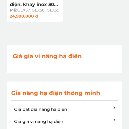
điện, khay inox 304,
Mã:
GLX57, GLX58, GLX59
đáy dạng nan GLX5
24,990,000 đ
cảm ứng chạm
Giá gia vị nâng hạ điện
Giá nâng hạ điện thông minh
Giá bát đĩa nâng hạ điện
Giá gia vị nâng hạ điện