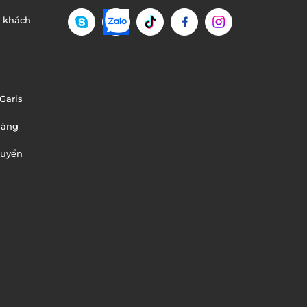
n khách
Garis
hàng
huyển