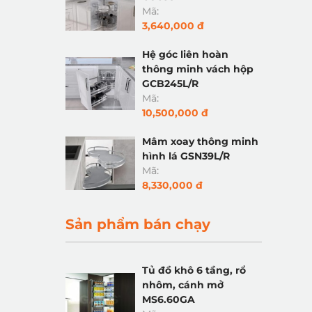
Mã:
3,640,000 đ
Hệ góc liên hoàn
thông minh vách hộp
GCB245L/R
Mã:
10,500,000 đ
Mâm xoay thông minh
hình lá GSN39L/R
Mã:
8,330,000 đ
Sản phẩm bán chạy
Tủ đồ khô 6 tầng, rổ
nhôm, cánh mở
MS6.60GA