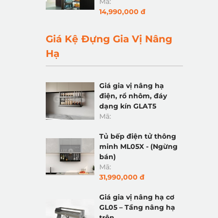
Mã:
14,990,000 đ
Giá Kệ Đựng Gia Vị Nâng
Hạ
Giá gia vị nâng hạ
điện, rổ nhôm, đáy
dạng kín GLAT5
Mã:
Tủ bếp điện tử thông
minh ML05X - (Ngừng
bán)
Mã:
31,990,000 đ
Giá gia vị nâng hạ cơ
GL05 – Tầng nâng hạ
trên