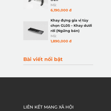
Mã:
6,190,000 đ
Khay đựng gia vị tùy
chọn GL05 – Khay dưới
rời (Ngững bán)
Mã:
1,890,000 đ
Bài viết nổi bật
LIÊN KẾT MẠNG XÃ HỘI