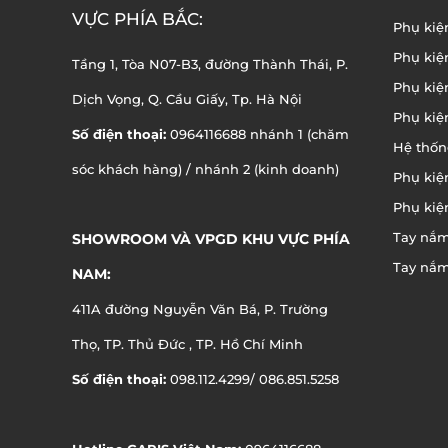
VỰC PHÍA BẮC:
Phụ kiệ
Phụ kiệ
Tầng 1, Tòa N07-B3, đường Thành Thái, P.
Phụ kiệ
Dịch Vọng, Q. Cầu Giấy, Tp. Hà Nội
Phụ kiệ
Số điện thoại:
0964116688 nhánh 1 (chăm
Hệ thốn
sóc khách hàng) / nhánh 2 (kinh doanh)
Phụ kiệ
Phụ kiệ
Tay nắm
SHOWROOM VÀ VPGD KHU VỰC PHÍA
Tay nắm
NAM:
411A đường Nguyễn Văn Bá, P. Trường
Thọ, TP. Thủ Đức , TP. Hồ Chí Minh
Số điện thoại:
098.112.4299/ 086.851.5258