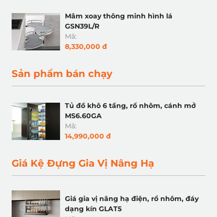
Mâm xoay thông minh hình lá
GSN39L/R
Mã:
8,330,000 đ
Sản phẩm bán chạy
Tủ đồ khô 6 tầng, rổ nhôm, cánh mở
MS6.60GA
Mã:
14,990,000 đ
Giá Kệ Đựng Gia Vị Nâng Hạ
Giá gia vị nâng hạ điện, rổ nhôm, đáy
dạng kín GLAT5