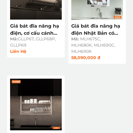
Giá bát đĩa nâng hạ
Giá bát đĩa nâng hạ
điện, cơ cấu cánh
điện Nhật Bản có
Mã:
GLLP67, GLLP68P,
Mã:
MLH675C,
mở trượt lên GLLP6
sấy khô MLH6
GLLP69
MLH680K, MLH690C,
Liên Hệ
MLH690K
58,090,000 đ