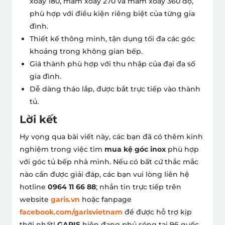
xoay 180, mâm xoay 270 và mâm xoay 360 độ,
phù hợp với điều kiện riêng biệt của từng gia
đình.
Thiết kế thông minh
, tận dụng tối đa các góc
khoảng trong không gian bếp.
Giá thành phù hợp với thu nhập của đại đa số
gia đình.
Dễ dàng tháo lắp, được bắt trực tiếp vào thành
tủ.
Lời kết
Hy vọng qua bài viết này, các bạn đã có thêm kinh
nghiệm trong việc tìm
mua kệ góc inox
phù hợp
với góc tủ bếp nhà mình.
Nếu có bất cứ thắc mắc
nào cần được giải đáp, các bạn vui lòng liên hệ
hotline
0964 11 66 88
; nhắn tin trực tiếp trên
website
garis.vn
hoặc fanpage
facebook.com/garisvietnam
để được hỗ trợ kịp
thời nhất!
GARIS
hiện đang phủ sóng tại 96 quốc