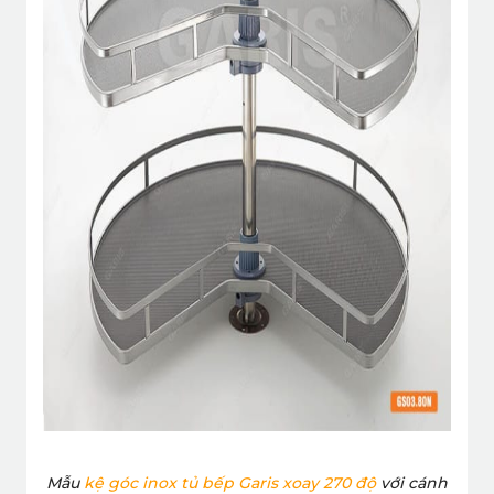
Mẫu
kệ góc inox tủ bếp Garis xoay 270 độ
với cánh