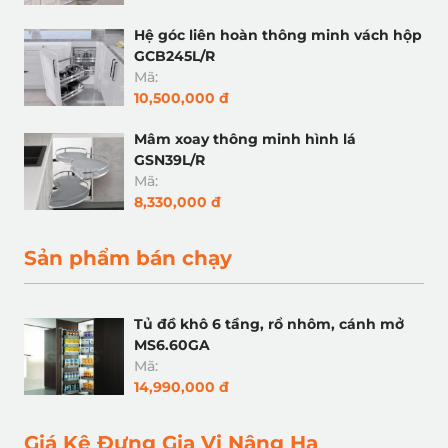
Hệ góc liên hoàn thông minh vách hộp
GCB245L/R
Mã:
10,500,000 đ
Mâm xoay thông minh hình lá
GSN39L/R
Mã:
8,330,000 đ
Sản phẩm bán chạy
Tủ đồ khô 6 tầng, rổ nhôm, cánh mở
MS6.60GA
Mã:
14,990,000 đ
Giá Kệ Đựng Gia Vị Nâng Hạ