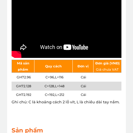
Mã sản
Đơn giá (VNÐ)
Quy cách
Đơn vị
phẩm
Giá chưa VAT
GH72.96
C=96,L=116
Cái
GH72.128
C=128,L=148
Cái
GH72.192
C=192,L=212
Cái
Ghi chú: C là khoảng cách 2 lỗ vít, L là chiều dài tay nắm.
Sản phẩm