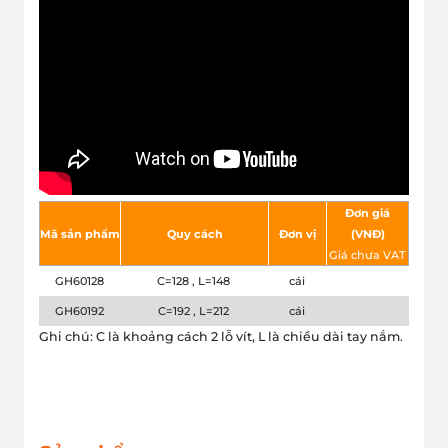
Đơn giá
Mã sản phẩm
Quy cách
Đơn vị
(VNÐ)
Giá chưa VAT
GH60128
C=128 , L=148
cái
GH60192
C=192 , L=212
cái
Ghi chú: C là khoảng cách 2 lỗ vít, L là chiều dài tay nắm.