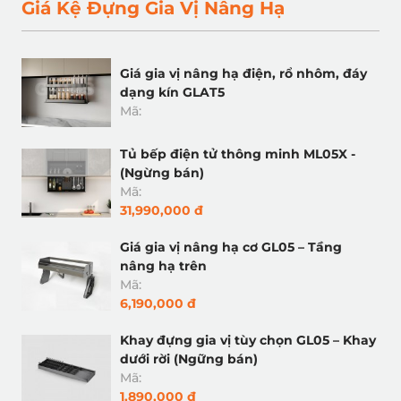
Giá Kệ Đựng Gia Vị Nâng Hạ
Giá gia vị nâng hạ điện, rổ nhôm, đáy
dạng kín GLAT5
Mã:
Tủ bếp điện tử thông minh ML05X -
(Ngừng bán)
Mã:
31,990,000 đ
Giá gia vị nâng hạ cơ GL05 – Tầng
nâng hạ trên
Mã:
6,190,000 đ
Khay đựng gia vị tùy chọn GL05 – Khay
dưới rời (Ngững bán)
Mã:
1,890,000 đ