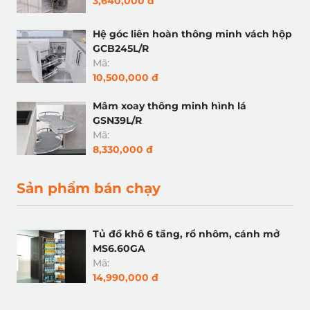
3,640,000 đ
Hệ góc liên hoàn thông minh vách hộp
GCB245L/R
Mã:
10,500,000 đ
Mâm xoay thông minh hình lá
GSN39L/R
Mã:
8,330,000 đ
Sản phẩm bán chạy
Tủ đồ khô 6 tầng, rổ nhôm, cánh mở
MS6.60GA
Mã:
14,990,000 đ