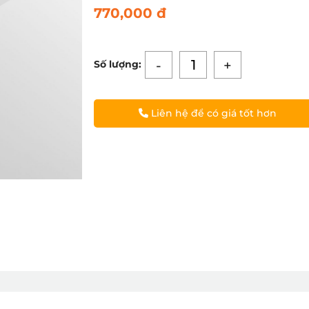
770,000 đ
-
+
Số lượng:
Liên hệ để có giá tốt hơn