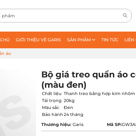
 CHỦ
GIỚI THIỆU VỀ GARIS
SẢN PHẨM
TIN TỨC
LIÊN
ần áo
Bộ giá treo quần á
(màu đen)
Chất liệu
Thanh treo bằng hợp kim nhôm
Tải trọng
20kg
Màu sắc
Đen
Bảo hành
24 tháng
Thương hiệu:
Garis
Mã SP:
GW3A