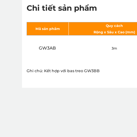
Chi tiết sản phẩm
Quy cách
Mã sản phẩm
Rộng x Sâu x Cao (mm)
GW3AB
3m
Ghi chú: Kết hợp với bas treo GW3BB