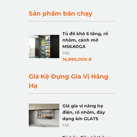
Sản phẩm bán chạy
Tủ đồ khô 6 tầng, rổ
nhôm, cánh mở
MS6.60GA
Mã:
14,990,000 đ
Giá Kệ Đựng Gia Vị Nâng
Hạ
Giá gia vị nâng hạ
điện, rổ nhôm, đáy
dạng kín GLAT5
Mã: