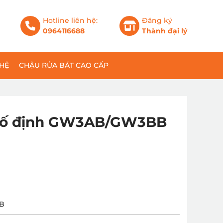
Hotline liên hệ:
Đăng ký
0964116688
Thành đại lý
 HỆ
CHẬU RỬA BÁT CAO CẤP
o cố định GW3AB/GW3BB
B