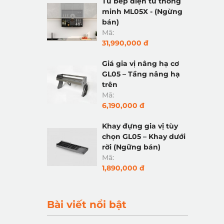
Tủ bếp điện tử thông
minh ML05X - (Ngừng
bán)
Mã:
31,990,000 đ
Giá gia vị nâng hạ cơ
GL05 – Tầng nâng hạ
trên
Mã:
6,190,000 đ
Khay đựng gia vị tùy
chọn GL05 – Khay dưới
rời (Ngững bán)
Mã:
1,890,000 đ
Bài viết nổi bật