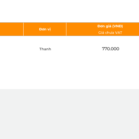
Đơn giá (VNÐ)
Đơn vị
Giá chưa VAT
770.000
Thanh