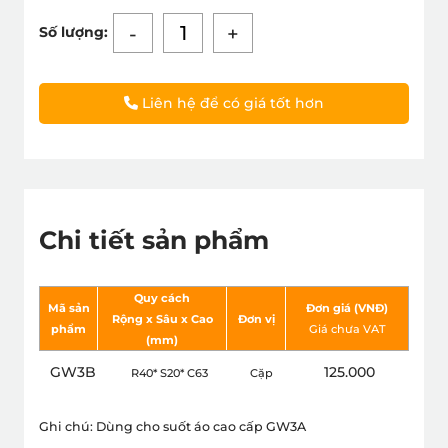
-
+
Số lượng:
Liên hệ để có giá tốt hơn
Chi tiết sản phẩm
Quy cách
Mã sản
Đơn giá (VNÐ)
Rộng x Sâu x Cao
Đơn vị
phẩm
Giá chưa VAT
(mm)
GW3B
125.000
R40* S20* C63
Cặp
Ghi chú: Dùng cho suốt áo cao cấp GW3A