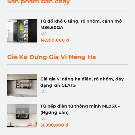
Sản phẩm bán chạy
Tủ đồ khô 6 tầng, rổ nhôm, cánh mở
MS6.60GA
Mã:
14,990,000 đ
Giá Kệ Đựng Gia Vị Nâng Hạ
Giá gia vị nâng hạ điện, rổ nhôm, đáy
dạng kín GLAT5
Mã:
Tủ bếp điện tử thông minh ML05X -
(Ngừng bán)
Mã:
31,990,000 đ