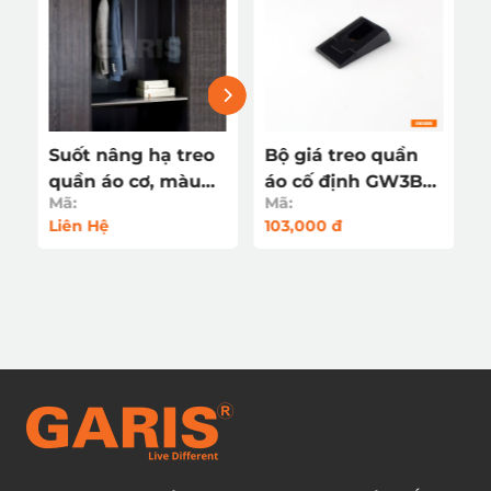
Suốt nâng hạ treo
Bộ giá treo quần
quần áo cơ, màu
áo cố định GW3BB
Mã:
Mã:
u
xám xanh GWE34
(màu đen)
Liên Hệ
103,000 đ