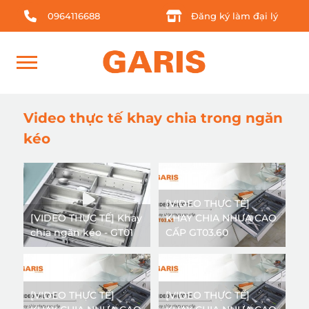
0964116688
Đăng ký làm đại lý
Video thực tế khay chia trong ngăn
kéo
[VIDEO THỰC TẾ]
[VIDEO THỰC TẾ] Khay
KHAY CHIA NHỰA CAO
chia ngăn kéo - GT01
CẤP GT03.60
[VIDEO THỰC TẾ]
[VIDEO THỰC TẾ]