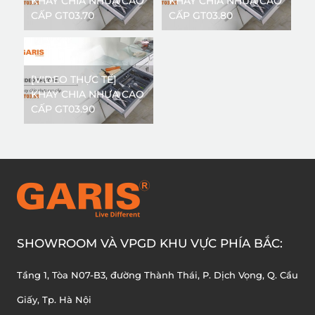
KHAY CHIA NHỰA CAO
KHAY CHIA NHỰA CAO
CẤP GT03.70
CẤP GT03.80
[VIDEO THỰC TẾ]
KHAY CHIA NHỰA CAO
CẤP GT03.90
SHOWROOM VÀ VPGD KHU VỰC PHÍA BẮC:
Tầng 1, Tòa N07-B3, đường Thành Thái, P. Dịch Vọng, Q. Cầu
Giấy, Tp. Hà Nội