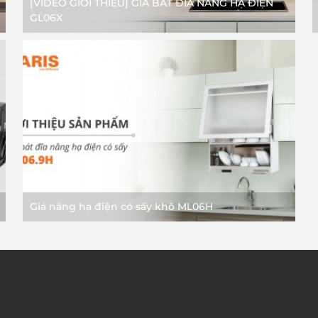
[VIDEO GIỚI THIỆU] GIÁ BÁT ĐĨA NÂNG HẠ ĐIỆN
GL06X
Giá nâng hạ điện có sấy khô ML06H