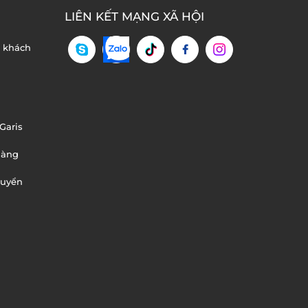
LIÊN KẾT MẠNG XÃ HỘI
n khách
Garis
hàng
huyển