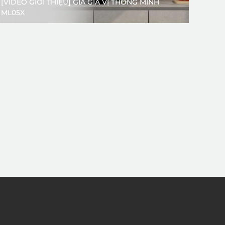
[VIDEO GIỚI THIỆU] GIÁ GIA VỊ THÔNG MINH
ML05X