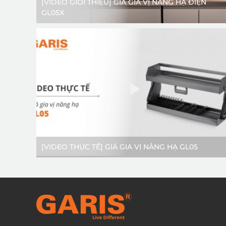
[VIDEO GIỚI THIỆU] GIÁ GIA VỊ NÂNG HẠ ĐIỆN
GL05X
[VIDEO THỰC TẾ] GIÁ GIA VỊ NÂNG HẠ GL05