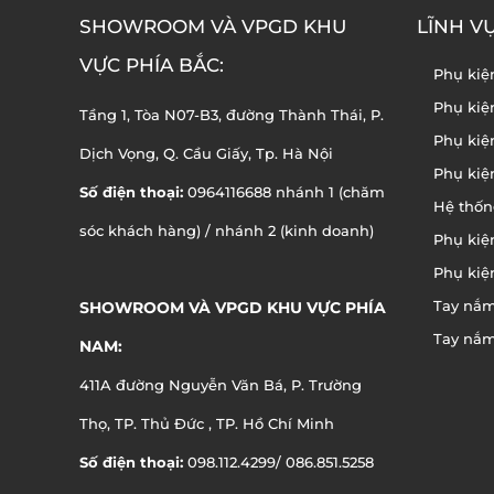
SHOWROOM VÀ VPGD KHU
LĨNH V
VỰC PHÍA BẮC:
Phụ kiệ
Phụ kiệ
Tầng 1, Tòa N07-B3, đường Thành Thái, P.
Phụ kiệ
Dịch Vọng, Q. Cầu Giấy, Tp. Hà Nội
Phụ kiệ
Số điện thoại:
0964116688 nhánh 1 (chăm
Hệ thốn
sóc khách hàng) / nhánh 2 (kinh doanh)
Phụ kiệ
Phụ kiệ
Tay nắm
SHOWROOM VÀ VPGD KHU VỰC PHÍA
Tay nắm
NAM:
411A đường Nguyễn Văn Bá, P. Trường
Thọ, TP. Thủ Đức , TP. Hồ Chí Minh
Số điện thoại:
098.112.4299/ 086.851.5258