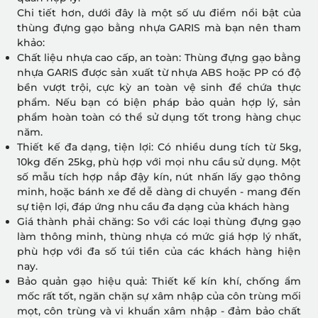
Chi tiết hơn, dưới đây là một số ưu điểm nổi bật của
thùng đựng gạo bằng nhựa GARIS mà bạn nên tham
khảo:
Chất liệu nhựa cao cấp, an toàn: Thùng đựng gạo bằng
nhựa GARIS được sản xuất từ nhựa ABS hoặc PP có độ
bền vượt trội, cực kỳ an toàn vệ sinh để chứa thực
phẩm. Nếu bạn có biện pháp bảo quản hợp lý, sản
phẩm hoàn toàn có thể sử dụng tốt trong hàng chục
năm.
Thiết kế đa dạng, tiện lợi: Có nhiều dung tích từ 5kg,
10kg đến 25kg, phù hợp với mọi nhu cầu sử dụng. Một
số mẫu tích hợp nắp đậy kín, nút nhấn lấy gạo thông
minh, hoặc bánh xe để dễ dàng di chuyển - mang đến
sự tiện lợi, đáp ứng nhu cầu đa dạng của khách hàng
Giá thành phải chăng: So với các loại thùng đựng gạo
làm thông minh, thùng nhựa có mức giá hợp lý nhất,
phù hợp với đa số túi tiền của các khách hàng hiện
nay.
Bảo quản gạo hiệu quả: Thiết kế kín khí, chống ẩm
mốc rất tốt, ngăn chặn sự xâm nhập của côn trùng mối
mọt, côn trùng và vi khuẩn xâm nhập - đảm bảo chất