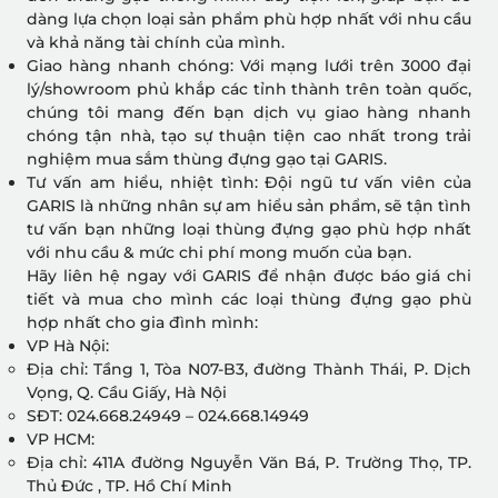
dàng lựa chọn loại sản phẩm phù hợp nhất với nhu cầu
và khả năng tài chính của mình.
Giao hàng nhanh chóng: Với mạng lưới trên 3000 đại
lý/showroom phủ khắp các tỉnh thành trên toàn quốc,
chúng tôi mang đến bạn dịch vụ giao hàng nhanh
chóng tận nhà, tạo sự thuận tiện cao nhất trong trải
nghiệm mua sắm thùng đựng gạo tại GARIS.
Tư vấn am hiểu, nhiệt tình: Đội ngũ tư vấn viên của
GARIS là những nhân sự am hiểu sản phẩm, sẽ tận tình
tư vấn bạn những loại thùng đựng gạo phù hợp nhất
với nhu cầu & mức chi phí mong muốn của bạn.
Hãy liên hệ ngay với GARIS để nhận được báo giá chi
tiết và mua cho mình các loại thùng đựng gạo phù
hợp nhất cho gia đình mình:
VP Hà Nội:
Địa chỉ: Tầng 1, Tòa N07-B3, đường Thành Thái, P. Dịch
Vọng, Q. Cầu Giấy, Hà Nội
SĐT: 024.668.24949 – 024.668.14949
VP HCM:
Địa chỉ: 411A đường Nguyễn Văn Bá, P. Trường Thọ, TP.
Thủ Đức , TP. Hồ Chí Minh