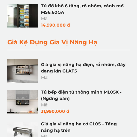
Tủ đồ khô 6 tầng, rổ nhôm, cánh mở
MS6.60GA
Mã:
14,990,000 đ
Giá Kệ Đựng Gia Vị Nâng Hạ
Giá gia vị nâng hạ điện, rổ nhôm, đáy
dạng kín GLAT5
Mã:
Tủ bếp điện tử thông minh ML05X -
(Ngừng bán)
Mã:
31,990,000 đ
Giá gia vị nâng hạ cơ GL05 – Tầng
nâng hạ trên
Mã: