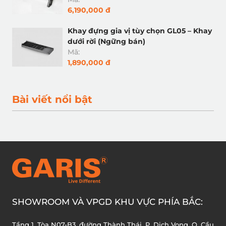
6,190,000 đ
Khay đựng gia vị tùy chọn GL05 – Khay
dưới rời (Ngững bán)
Mã:
1,890,000 đ
Bài viết nổi bật
SHOWROOM VÀ VPGD KHU VỰC PHÍA BẮC:
Tầng 1, Tòa N07-B3, đường Thành Thái, P. Dịch Vọng, Q. Cầu