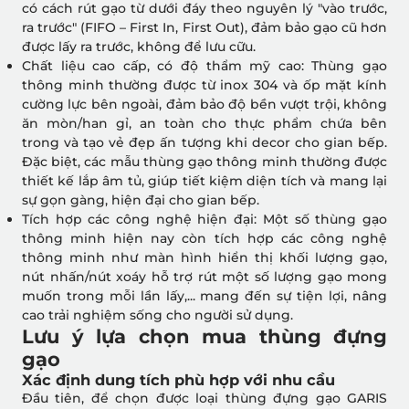
có cách rút gạo từ dưới đáy theo nguyên lý "vào trước,
ra trước" (FIFO – First In, First Out), đảm bảo gạo cũ hơn
được lấy ra trước, không để lưu cữu.
Chất liệu cao cấp, có độ thẩm mỹ cao: Thùng gạo
thông minh thường được từ inox 304 và ốp mặt kính
cường lực bên ngoài, đảm bảo độ bền vượt trội, không
ăn mòn/han gỉ, an toàn cho thực phẩm chứa bên
trong và tạo vẻ đẹp ấn tượng khi decor cho gian bếp.
Đặc biệt, các mẫu thùng gạo thông minh thường được
thiết kế lắp âm tủ, giúp tiết kiệm diện tích và mang lại
sự gọn gàng, hiện đại cho gian bếp.
Tích hợp các công nghệ hiện đại: Một số thùng gạo
thông minh hiện nay còn tích hợp các công nghệ
thông minh như màn hình hiển thị khối lượng gạo,
nút nhấn/nút xoáy hỗ trợ rút một số lượng gạo mong
muốn trong mỗi lần lấy,... mang đến sự tiện lợi, nâng
cao trải nghiệm sống cho người sử dụng.
Lưu ý lựa chọn mua thùng đựng
gạo
Xác định dung tích phù hợp với nhu cầu
Đầu tiên, để chọn được loại thùng đựng gạo GARIS