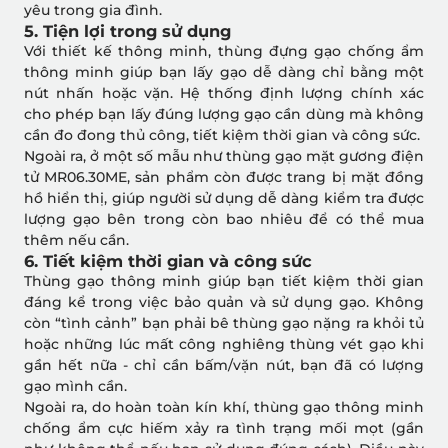
yêu trong gia đình.
5. Tiện lợi trong sử dụng
Với thiết kế thông minh, thùng đựng gạo chống ẩm
thông minh giúp bạn lấy gạo dễ dàng chỉ bằng một
nút nhấn hoặc vặn. Hệ thống định lượng chính xác
cho phép bạn lấy đúng lượng gạo cần dùng mà không
cần đo đong thủ công, tiết kiệm thời gian và công sức.
Ngoài ra, ở một số mẫu như thùng gạo mặt gương điện
tử MR06.30ME, sản phẩm còn được trang bị mặt đồng
hồ hiển thị, giúp người sử dụng dễ dàng kiểm tra được
lượng gạo bên trong còn bao nhiêu để có thể mua
thêm nếu cần.
6. Tiết kiệm thời gian và công sức
Thùng gạo thông minh giúp bạn tiết kiệm thời gian
đáng kể trong việc bảo quản và sử dụng gạo. Không
còn “tình cảnh” bạn phải bê thùng gạo nặng ra khỏi tủ
hoặc những lúc mất công nghiêng thùng vét gạo khi
gần hết nữa - chỉ cần bấm/vặn nút, bạn đã có lượng
gạo mình cần.
Ngoài ra, do hoàn toàn kín khí, thùng gạo thông minh
chống ẩm cực hiếm xảy ra tình trạng mối mọt (gần