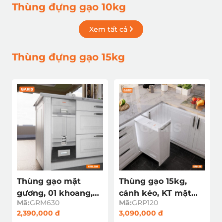
Thùng đựng gạo 10kg
Xem tất cả
Thùng đựng gạo 15kg
Thùng gạo mặt
Thùng gạo 15kg,
gương, 01 khoang,
cánh kéo, KT mặt
Mã:
GRM630
Mã:
GRP120
viền thép, nút nhấn
cánh 200mm
2,390,000 đ
3,090,000 đ
xuống GRM630
GRP120 nhựa ABS