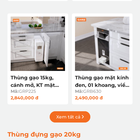
cao cấp
Thùng gạo 15kg,
Thùng gạo mặt kính
cánh mở, KT mặt
đen, 01 khoang, viền
Mã:
GRP225
Mã:
GRB630
cánh 250mm
thép, nút nhấn
2,840,000 đ
2,490,000 đ
GRP225 nhựa ABS
xuống GRB630
cao cấp
Xem tất cả
Thùng đựng gạo 20kg