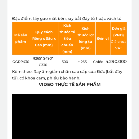
Đặc điểm: lấy gạo mặt bên, ray bắt đáy tủ hoặc vách tủ
Kích
Kích
Đơn giá
Quy cách
thước tủ
Mã sản
thước lọt
(VNÐ)
Rộng x Sâu x
tiêu
Đơn vị
phẩm
lòng tủ
Giá chưa
Cao (mm)
chuẩn
(mm)
VAT
(mm)
R265* S490*
4.290.000
GGRP430
300
≥ 265
Chiếc
C330
Kèm theo: Ray âm giảm chấn cao cấp của Đức (bắt đáy
tủ), có khóa cam, phiếu bảo hành.
VIDEO THỰC TẾ SẢN PHẨM