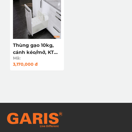
Thùng gạo 10kg,
cánh kéo/mở, KT
Mã:
mặt cánh 300mm
3,170,000 đ
GRP530 nhựa ABS
cao cấp