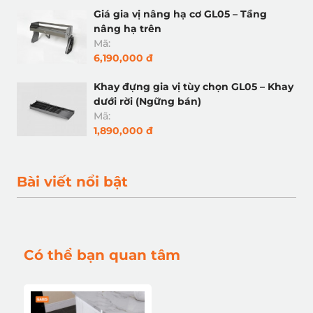
Giá gia vị nâng hạ cơ GL05 – Tầng
nâng hạ trên
Mã:
6,190,000 đ
Khay đựng gia vị tùy chọn GL05 – Khay
dưới rời (Ngững bán)
Mã:
1,890,000 đ
Bài viết nổi bật
Có thể bạn quan tâm