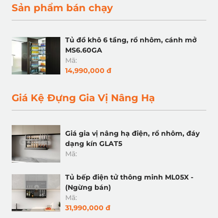
Sản phẩm bán chạy
Tủ đồ khô 6 tầng, rổ nhôm, cánh mở
MS6.60GA
Mã:
14,990,000 đ
Giá Kệ Đựng Gia Vị Nâng Hạ
Giá gia vị nâng hạ điện, rổ nhôm, đáy
dạng kín GLAT5
Mã:
Tủ bếp điện tử thông minh ML05X -
(Ngừng bán)
Mã:
31,990,000 đ