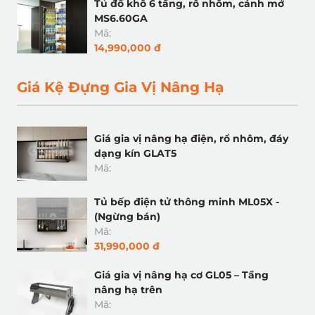
Tủ đồ khô 6 tầng, rổ nhôm, cánh mở
MS6.60GA
Mã:
14,990,000 đ
Giá Kệ Đựng Gia Vị Nâng Hạ
Giá gia vị nâng hạ điện, rổ nhôm, đáy
dạng kín GLAT5
Mã:
Tủ bếp điện tử thông minh ML05X -
(Ngừng bán)
Mã:
31,990,000 đ
Giá gia vị nâng hạ cơ GL05 – Tầng
nâng hạ trên
Mã: