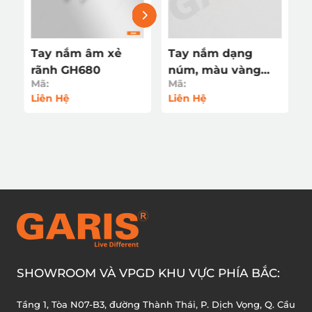
Tay nắm âm xẻ
Tay nắm dạng
rãnh GH680
núm, màu vàng
Mã:
Mã:
GH840
Liên Hệ
Liên Hệ
SHOWROOM VÀ VPGD KHU VỰC PHÍA BẮC:
Tầng 1, Tòa N07-B3, đường Thành Thái, P. Dịch Vọng, Q. Cầu