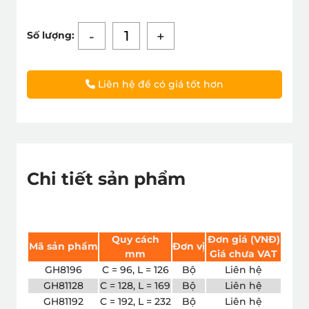
-
+
Số lượng:
Liên hệ để có giá tốt hơn
Chi tiết sản phẩm
Quy cách
Đơn giá (VNÐ)
Mã sản phẩm
Đơn vị
mm
Giá chưa VAT
GH8196
C = 96, L = 126
Bộ
Liên hệ
GH81128
C = 128, L = 169
Bộ
Liên hệ
GH81192
C = 192, L = 232
Bộ
Liên hệ