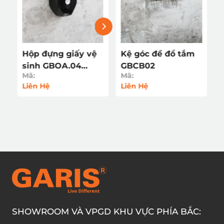
 đồ tắm
Giá để khăn tắm 3
Hộp đựng giấy v
ngăn GBR1R3
sinh GBOA.04
Mã:
Mã:
(Ngừng bán)
Liên Hệ
Liên Hệ
SHOWROOM VÀ VPGD KHU VỰC PHÍA BẮC: