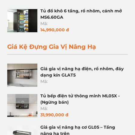
Tủ đồ khô 6 tầng, rổ nhôm, cánh mở
MS6.60GA
Mã:
14,990,000 đ
Giá Kệ Đựng Gia Vị Nâng Hạ
Giá gia vị nâng hạ điện, rổ nhôm, đáy
dạng kín GLAT5
Mã:
Tủ bếp điện tử thông minh ML05X -
(Ngừng bán)
Mã:
31,990,000 đ
Giá gia vị nâng hạ cơ GL05 – Tầng
nâng hạ trên