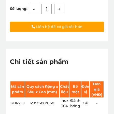
-
+
Số lượng:
Liên hệ để có giá tốt hơn
Chi tiết sản phẩm
Đơn
Mã sản
Quy cách
Rộng x
Chất
Bề
Đơn
giá
phẩm
Sâu x Cao (mm)
liệu
mặt
vị
(VNÐ)
Inox
Đánh
GBP2H1
R95*S80*C68
Cái
-
304
bóng