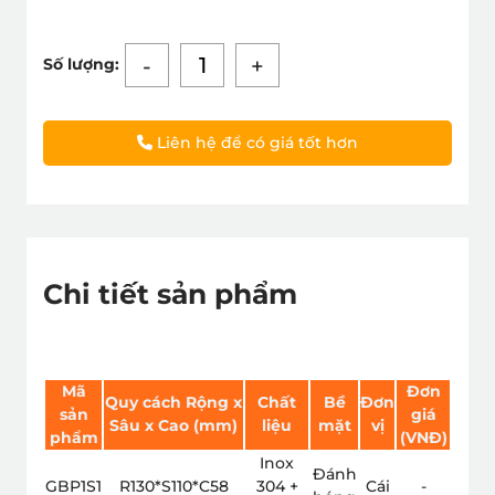
-
+
Số lượng:
Liên hệ để có giá tốt hơn
Chi tiết sản phẩm
Mã
Đơn
Quy cách
Rộng x
Chất
Bề
Đơn
sản
giá
Sâu x Cao (mm)
liệu
mặt
vị
phẩm
(VNÐ)
Inox
Đánh
GBP1S1
R130*S110*C58
304 +
Cái
-