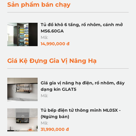
Sản phẩm bán chạy
Tủ đồ khô 6 tầng, rổ nhôm, cánh mở
MS6.60GA
Mã:
14,990,000 đ
Giá Kệ Đựng Gia Vị Nâng Hạ
Giá gia vị nâng hạ điện, rổ nhôm, đáy
dạng kín GLAT5
Mã:
Tủ bếp điện tử thông minh ML05X -
(Ngừng bán)
Mã:
31,990,000 đ