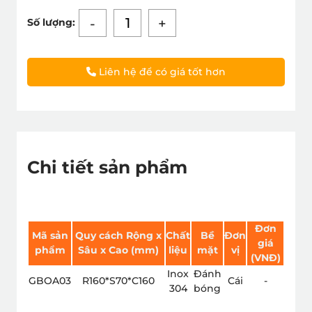
-
+
Số lượng:
Liên hệ để có giá tốt hơn
Chi tiết sản phẩm
Đơn
Mã sản
Quy cách
Rộng x
Chất
Bề
Đơn
giá
phẩm
Sâu x Cao (mm)
liệu
mặt
vị
(VNÐ)
Inox
Đánh
GBOA03
R160*S70*C160
Cái
-
304
bóng