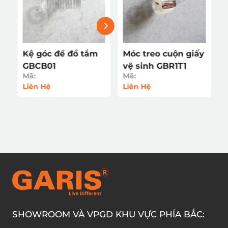
y
Kệ góc để đồ tắm
Móc treo cuộn giấy
GBCB01
vệ sinh GBR1T1
Mã:
Mã:
Liên Hệ
Liên Hệ
SHOWROOM VÀ VPGD KHU VỰC PHÍA BẮC: