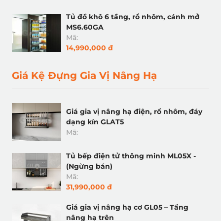
Tủ đồ khô 6 tầng, rổ nhôm, cánh mở
MS6.60GA
Mã:
14,990,000 đ
Giá Kệ Đựng Gia Vị Nâng Hạ
Giá gia vị nâng hạ điện, rổ nhôm, đáy
dạng kín GLAT5
Mã:
Tủ bếp điện tử thông minh ML05X -
(Ngừng bán)
Mã:
31,990,000 đ
Giá gia vị nâng hạ cơ GL05 – Tầng
nâng hạ trên