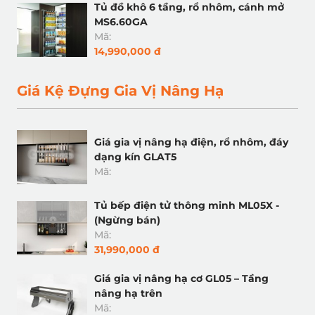
Tủ đồ khô 6 tầng, rổ nhôm, cánh mở
MS6.60GA
Mã:
14,990,000 đ
Giá Kệ Đựng Gia Vị Nâng Hạ
Giá gia vị nâng hạ điện, rổ nhôm, đáy
dạng kín GLAT5
Mã:
Tủ bếp điện tử thông minh ML05X -
(Ngừng bán)
Mã:
31,990,000 đ
Giá gia vị nâng hạ cơ GL05 – Tầng
nâng hạ trên
Mã: