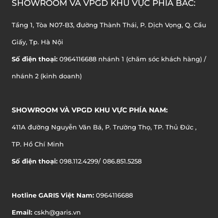
SHOWROOM VÀ VPGD KHU VỰC PHÍA BẮC:
Tầng 1, Tòa N07-B3, đường Thành Thái, P. Dịch Vọng, Q. Cầu
Giấy, Tp. Hà Nội
Số điện thoại:
0964116688 nhánh 1 (chăm sóc khách hàng) /
nhánh 2 (kinh doanh)
SHOWROOM VÀ VPGD KHU VỰC PHÍA NAM:
411A đường Nguyễn Văn Bá, P. Trường Thọ, TP. Thủ Đức ,
TP. Hồ Chí Minh
Số điện thoại:
098.112.4299/ 086.851.5258
Hotline GARIS Việt Nam:
0964116688
Email:
cskh@garis.vn