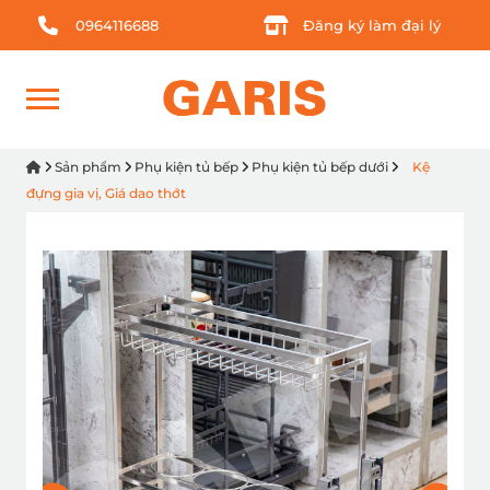
0964116688
Đăng ký làm đại lý
Sản phẩm
Phụ kiện tủ bếp
Phụ kiện tủ bếp dưới
Kệ
đựng gia vị, Giá dao thớt