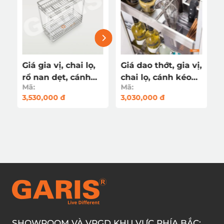
Giá gia vị, chai lọ,
Giá dao thớt, gia vị,
rổ nan dẹt, cánh
chai lọ, cánh kéo
Mã:
Mã:
o
kéo GKE225
GKB120
3,530,000 đ
3,030,000 đ
SHOWROOM VÀ VPGD KHU VỰC PHÍA BẮC: