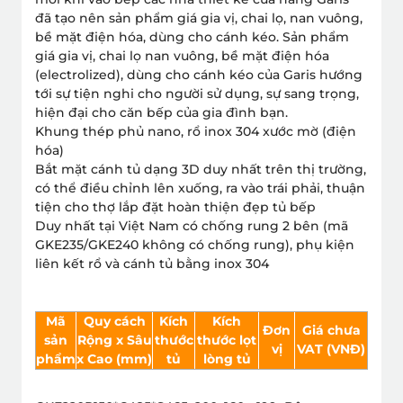
đã tạo nên sản phẩm giá gia vị, chai lọ, nan vuông,
bề mặt điện hóa, dùng cho cánh kéo. Sản phẩm
giá gia vị, chai lọ nan vuông, bề mặt điện hóa
(electrolized), dùng cho cánh kéo của Garis hướng
tới sự tiện nghi cho người sử dụng, sự sang trọng,
hiện đại cho căn bếp của gia đình bạn.
Khung thép phủ nano, rổ inox 304 xước mờ (điện
hóa)
Bắt mặt cánh tủ dạng 3D duy nhất trên thị trường,
có thể điều chỉnh lên xuống, ra vào trái phải, thuận
tiện cho thợ lắp đặt hoàn thiện đẹp tủ bếp
Duy nhất tại Việt Nam có chống rung 2 bên (mã
GKE235/GKE240 không có chống rung), phụ kiện
liên kết rổ và cánh tủ bằng inox 304
Mã
Quy cách
Kích
Kích
Đơn
Giá chưa
sản
Rộng x Sâu
thước
thước lọt
vị
VAT (VNÐ)
phẩm
x Cao (mm)
tủ
lòng tủ