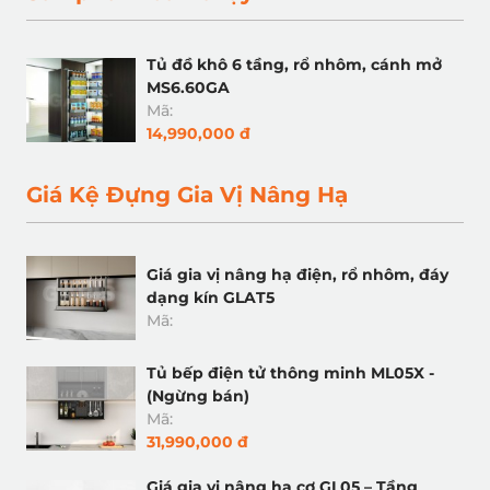
Tủ đồ khô 6 tầng, rổ nhôm, cánh mở
MS6.60GA
Mã:
14,990,000 đ
Giá Kệ Đựng Gia Vị Nâng Hạ
Giá gia vị nâng hạ điện, rổ nhôm, đáy
dạng kín GLAT5
Mã:
Tủ bếp điện tử thông minh ML05X -
(Ngừng bán)
Mã:
31,990,000 đ
Giá gia vị nâng hạ cơ GL05 – Tầng