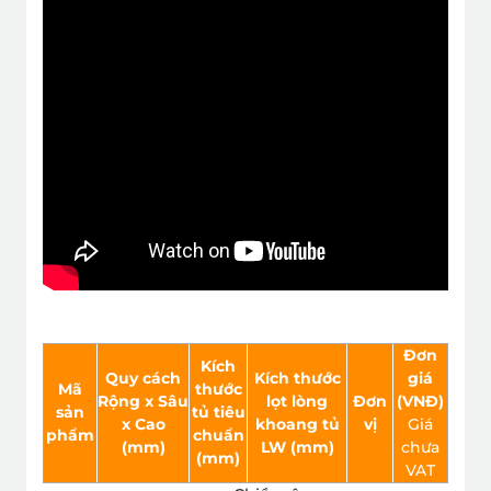
Đơ
n
Kích
Quy cách
Kích thước
giá
Mã
thước
Rộng x Sâu
lọt lòng
Đơn
(VNÐ)
sản
tủ tiêu
x Cao
khoang tủ
vị
Giá
phẩm
chuẩn
(mm)
LW (mm)
chưa
(mm)
VAT