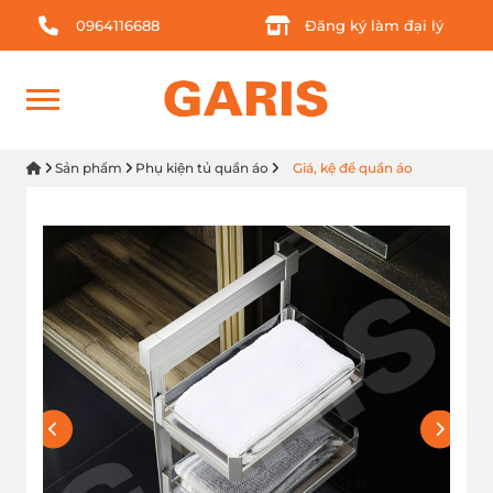
0964116688
Đăng ký làm đại lý
Sản phẩm
Phụ kiện tủ quần áo
Giá, kệ để quần áo