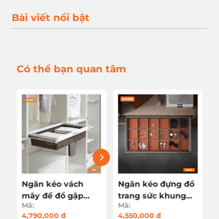
Bài viết nổi bật
Có thể bạn quan tâm
Ngăn kéo vách
Ngăn kéo đựng đồ
mây để đồ gập
trang sức khung
Mã:
Mã:
GW06
nhôm, bọc da
4,790,000 đ
4,550,000 đ