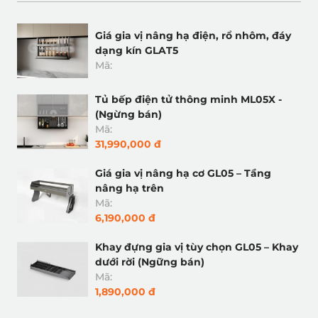
Giá gia vị nâng hạ điện, rổ nhôm, đáy
dạng kín GLAT5
Mã:
Tủ bếp điện tử thông minh ML05X -
(Ngừng bán)
Mã:
31,990,000 đ
Giá gia vị nâng hạ cơ GL05 – Tầng
nâng hạ trên
Mã:
6,190,000 đ
Khay đựng gia vị tùy chọn GL05 – Khay
dưới rời (Ngững bán)
Mã:
1,890,000 đ