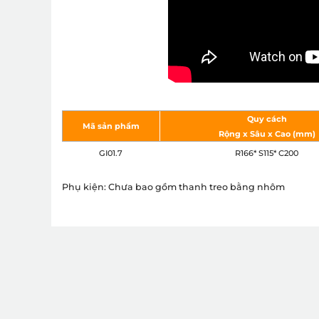
Quy cách
Mã sản phẩm
Rộng x Sâu x Cao (mm)
GI01.7
R166* S115* C200
Phụ kiện: Chưa bao gồm thanh treo bằng nhôm