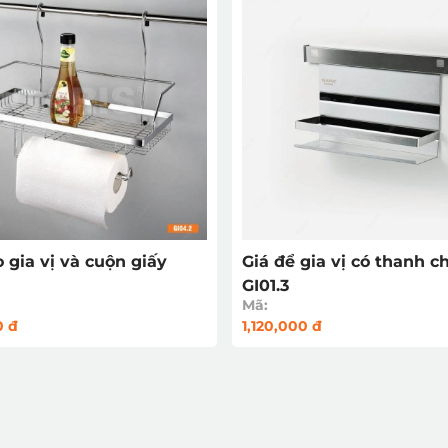
o gia vị và cuộn giấy
Giá để gia vị có thanh c
GI01.3
Mã:
0 đ
1,120,000 đ