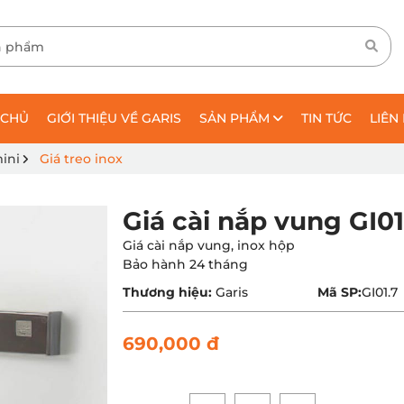
 CHỦ
GIỚI THIỆU VỀ GARIS
SẢN PHẨM
TIN TỨC
LIÊN
ini
Giá treo inox
Giá cài nắp vung GI01
Giá cài nắp vung, inox hộp
Bảo hành 24 tháng
Thương hiệu:
Garis
Mã SP:
GI01.7
690,000 đ