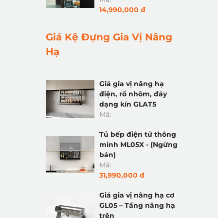
14,990,000 đ
Giá Kệ Đựng Gia Vị Nâng
Hạ
Giá gia vị nâng hạ
điện, rổ nhôm, đáy
dạng kín GLAT5
Mã:
Tủ bếp điện tử thông
minh ML05X - (Ngừng
bán)
Mã:
31,990,000 đ
Giá gia vị nâng hạ cơ
GL05 – Tầng nâng hạ
trên