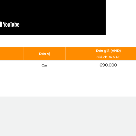
Đơn giá (VNÐ)
Đơn vị
Giá chưa VAT
690.000
Cái