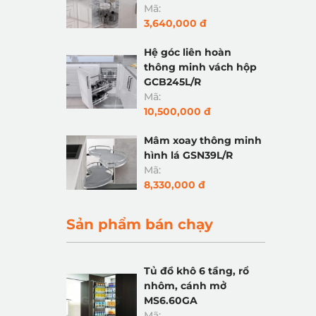
Mã:
3,640,000 đ
Hệ góc liên hoàn
thông minh vách hộp
GCB245L/R
Mã:
10,500,000 đ
Mâm xoay thông minh
hình lá GSN39L/R
Mã:
8,330,000 đ
Sản phẩm bán chạy
Tủ đồ khô 6 tầng, rổ
nhôm, cánh mở
MS6.60GA
Mã: