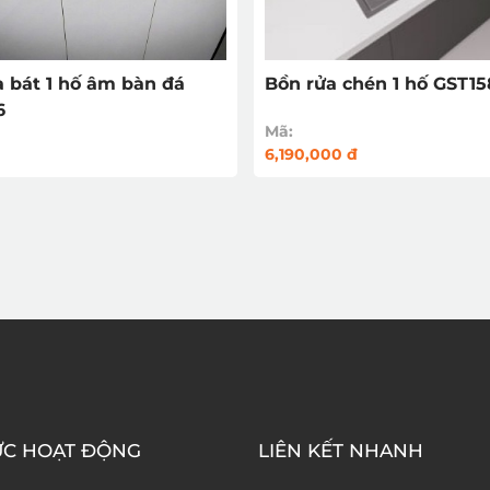
 bát 1 hố âm bàn đá
Bồn rửa chén 1 hố GST1
6
Mã:
6,190,000 đ
ỰC HOẠT ĐỘNG
LIÊN KẾT NHANH