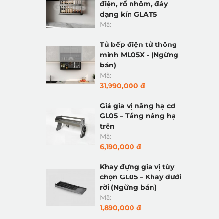
điện, rổ nhôm, đáy
dạng kín GLAT5
Mã:
Tủ bếp điện tử thông
minh ML05X - (Ngừng
bán)
Mã:
31,990,000 đ
Giá gia vị nâng hạ cơ
GL05 – Tầng nâng hạ
trên
Mã:
6,190,000 đ
Khay đựng gia vị tùy
chọn GL05 – Khay dưới
rời (Ngững bán)
Mã:
1,890,000 đ