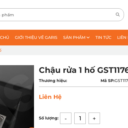
 CHỦ
GIỚI THIỆU VỀ GARIS
SẢN PHẨM
TIN TỨC
LIÊN
ố
Chậu rửa 1 hố GST117
Thương hiệu:
Mã SP:
GST11
Liên Hệ
-
+
Số lượng: