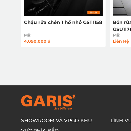
Chậu rửa chén 1 hố nhỏ GST1158
Bồn rửa
GSU117
Mã:
Mã:
4,090,000 đ
Liên Hệ
SHOWROOM VÀ VPGD KHU
LĨNH V
VỰC PHÍA BẮC: