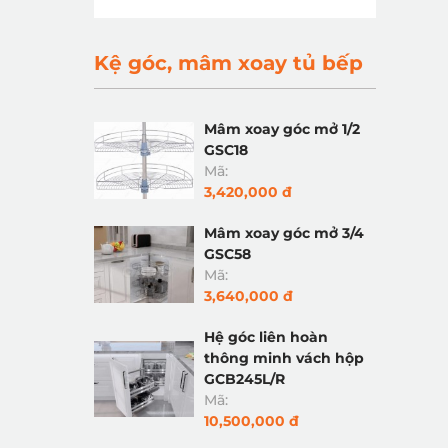
Kệ góc, mâm xoay tủ bếp
Mâm xoay góc mở 1/2
GSC18
Mã:
3,420,000 đ
Mâm xoay góc mở 3/4
GSC58
Mã:
3,640,000 đ
Hệ góc liên hoàn
thông minh vách hộp
GCB245L/R
Mã:
10,500,000 đ