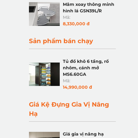
Mâm xoay thông minh
hình lá GSN39L/R
Mã:
8,330,000 đ
Sản phẩm bán chạy
Tủ đồ khô 6 tầng, rổ
nhôm, cánh mở
MS6.60GA
Mã:
14,990,000 đ
Giá Kệ Đựng Gia Vị Nâng
Hạ
Giá gia vị nâng hạ