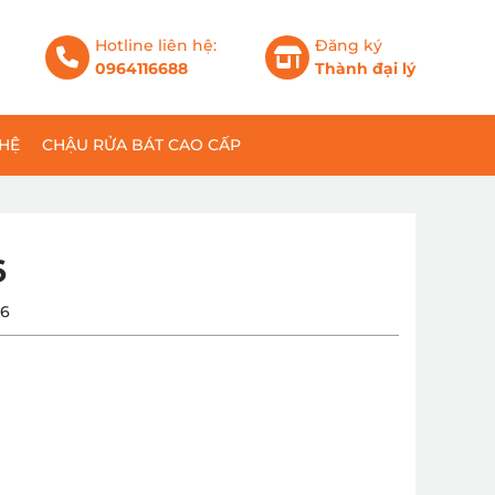
Hotline liên hệ:
Đăng ký
0964116688
Thành đại lý
 HỆ
CHẬU RỬA BÁT CAO CẤP
6
76